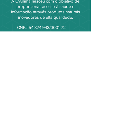
A C’Ánima nasceu com o objetivo de
proporcionar acesso à saúde e
informação através produtos naturais
inovadores de alta qualidade.
CNPJ
54.874.943
/0001-72
C'Ánima Nature Care Ltda.
Av. Sen. Roberto Simonsen, 384
São Caetano do Sul - SP
CEP
09530-401
Políticas
Termos e Condições Gerais
Formas de Pagamento
Envios e Fretes
Trocas e Devoluções
Política de Privacidade